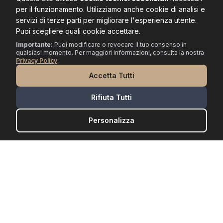
per il funzionamento. Utilizziamo anche cookie di analisi e
servizi di terze parti per migliorare l'esperienza utente.
Puoi scegliere quali cookie accettare.
Importante:
Puoi modificare o revocare il tuo consenso in
qualsiasi momento. Per maggiori informazioni, consulta la nostra
Privacy Policy
.
Accetta Tutti
Rifiuta Tutti
Personalizza
Impresa Edile Fabris Danilo S.a.s.
Impresa edile a Padova dal 1963. Specializzati in
costruzione di edifici residenziali, non residenziali e
opifici industriali. Attestazione SOA OG1 IV bis e OG2