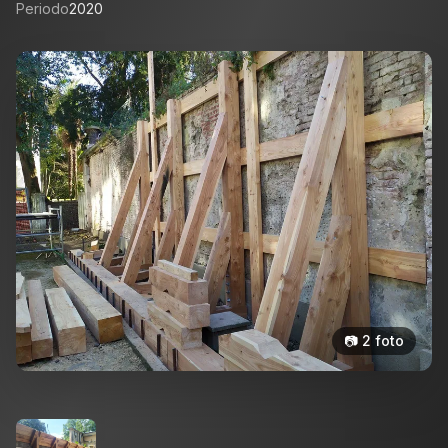
Periodo
2020
📷
2
foto